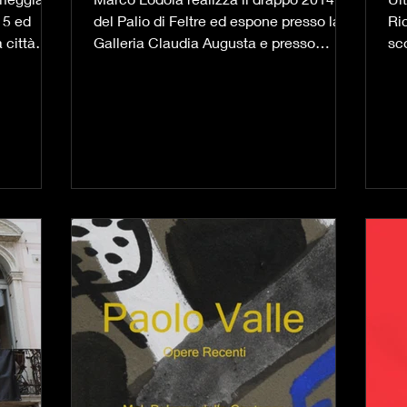
 IL
015 ed
del Palio di Feltre ed espone presso la
Ri
 città
Galleria Claudia Augusta e presso
sc
Palazzo Borgasio le sue...
oc