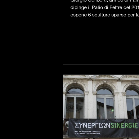
PER ACCAREZZARE
dipinge il Palio di Feltre del 2
CIELO | 2015
espone 6 sculture sparse per la
oltre ad una...