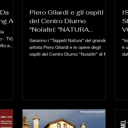
 Da
Piero Gilardi e gli ospiti
I
ng Art.
del Centro Diurno
S
"Noialtri: "NATURA
V
la
STUPOR MUNDI"
o - TV)
Saranno i “Tappeti Natura” del grande
“I
tto a
artista Piero Gilardi e le opere degli
è 
naugura
ospiti del Centro Diurno "Noialtri" di Mel
da
Rossi a
i protagonisti...
oc
 Antonella
azione
 che
te italiana
onduttore
porto tra
clinato