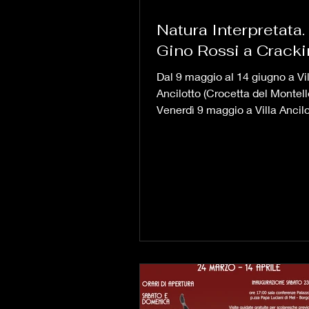
Natura Interpretata.
Gino Rossi a Cracki
Dal 9 maggio al 14 giugno a Vil
Ancilotto (Crocetta del Montell
Venerdì 9 maggio a Villa Ancilo
Crocetta del Montello (TV) si i
"Natura Interpretata. Da Gino 
Cracking Art" mostra a cura di
Alban, organizzata dall'Associ
Feudo. Un percorso espositivo
attraversa oltre un secolo di ar
e internazionale, con un filo c
potente e sempre attuale: il rap
l'essere umano e la natura, de
attraverso lingu