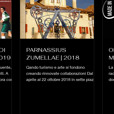
DI
PARNASSIUS
O
2019
ZUMELLAE | 2018
M
guente,
Qando turismo e arte si fondono
La 
li. A
creando rinnovate collaborazioni Dal 13
ra
ora con la
aprile al 22 ottobre 2018 in sette piazze
do
del Comune di Mel (BL)...
via