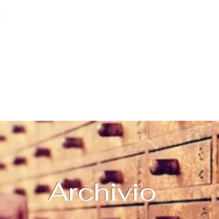
Associazione Feudo
Home
Progetti
Mostre & Eventi
Chi siamo & Contatti
Archi
Archivio