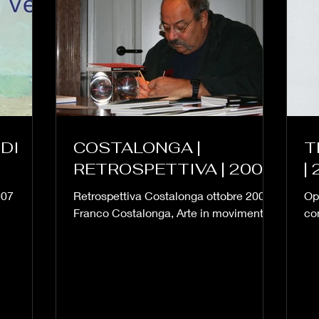
DI
COSTALONGA |
T
RETROSPETTIVA | 2006
|
007
Retrospettiva Costalonga ottobre 2006
Op
Franco Costalonga, Arte in movimento.
co