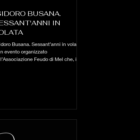
SIDORO BUSANA.
ESSANT'ANNI IN
OLATA
sidoro Busana. Sessant’anni in volata”
un evento organizzato
ll’Associazione Feudo di Mel che, in
casione dei sessanta anni...