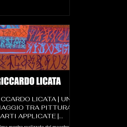
ICCARDO LICATA | UN
IAGGIO TRA PITTURA
 ARTI APPLICATE |
ALIO DI FELTRE | 2013
tima mostra realizzata dal maestro