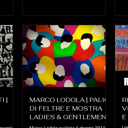
I |
MARCO LODOLA | PALIO
R
DI FELTRE E MOSTRA
V
LADIES & GENTLEMEN
E
UOTO,
2014
P
rmeggiani,
Marco Lodola realizza il drappo 2014
Ul