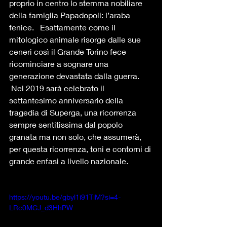
proprio in centro lo stemma nobiliare 
della famiglia Papadopoli: l’araba 
fenice.   Esattamente come il 
mitologico animale risorge dalle sue 
ceneri così il Grande Torino fece 
ricominciare a sognare una 
generazione devastata dalla guerra. 
 Nel 2019 sarà celebrato il 
settantesimo anniversario della 
tragedia di Superga,​ una ricorrenza 
sempre sentitissima dal popolo 
granata ma non solo, che assumerà, 
per questa ricorrenza, toni e contorni di 
grande enfasi a livello nazionale.  
https://youtu.be/gbyl1i91TiM?si=4-
LRc0MCJ_d3HhPW