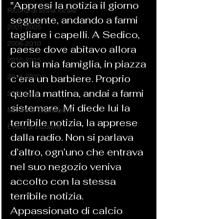
"Appresi la notizia il giorno 
Ricordi di storia locale
seguente, andando a farmi 
2001-2005
tagliare i capelli. A Sedico, 
2006-2010
paese dove abitavo allora 
2010-2015
con la mia famiglia, in piazza 
2016-2020
c’era un barbiere. Proprio 
quella mattina, andai a farmi 
2020-oggi
sistemare. Mi diede lui la 
Mostre & Esposizioni
terribile notizia, la apprese 
Eventi & iniziative
dalla radio. Non si parlava 
d’altro, ogn’uno che entrava 
nel suo negozio veniva 
accolto con la stessa 
terribile notizia. 
Appassionato di calcio 