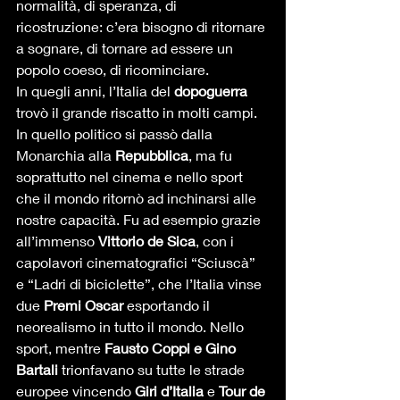
normalità, di speranza, di 
ricostruzione: c’era bisogno di ritornare 
a sognare, di tornare ad essere un 
popolo coeso, di ricominciare.
In quegli anni, l’Italia del 
dopoguerra
trovò il grande riscatto in molti campi. 
In quello politico si passò dalla 
Monarchia alla 
Repubblica
, ma fu 
soprattutto nel cinema e nello sport 
che il mondo ritornò ad inchinarsi alle 
nostre capacità. Fu ad esempio grazie 
all’immenso 
Vittorio de Sica
, con i 
capolavori cinematografici “Sciuscà” 
e “Ladri di biciclette”, che l’Italia vinse 
due 
Premi Oscar
 esportando il 
neorealismo in tutto il mondo. Nello 
sport, mentre 
Fausto Coppi e Gino 
Bartali
 trionfavano su tutte le strade 
europee vincendo 
Giri d’Italia
 e
 Tour de 