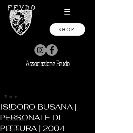
SHOP
Associazione Feudo
Post
Tutti
ISIDORO BUSANA |
Tutti
PERSONALE DI
Pubblicazioni
PITTURA | 2004
Progetti