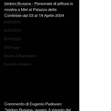
Isidoro Busana - Personale di pittura in 
Ricordi di storia locale
mostra a Mel al Palazzo delle 
2001-2005
Contesse dal 03 al 19 Aprile 2004
2006-2010
2010-2015
2016-2020
2020-oggi
Mostre & Esposizioni
Eventi & iniziative
Commento di Eugenio Padovan:
"Isidoro Busana, ovvero, il viaggio dal 