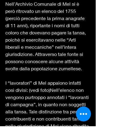
Nell’Archivio Comunale di Mel si è 
però ritrovato un elenco del 1755 
(perciò precedente la prima anagrafe 
di 11 anni), riportante i nomi di tutti 
coloro che dovevano pagare la tansa, 
poichè si esercitavano nelle “Arti 
liberali e meccaniche” nell’intera 
giurisdizione. Attraverso tale fonte si 
possono conoscere alcune attività 
svolte dalla popolazione zumellese.
I “lavoratori” di Mel appaiono infatti 
così divisi: (vedi foto)Nell’elenco non 
vengono purtroppo annotati i “lavoranti 
di campagna”, in quanto non soggetti 
alla tansa. Tale distinzione tra persone 
contribuenti e non contribuenti tansa 
nella giurisdizione di Mel viene ribadita 
in un documento conservato 