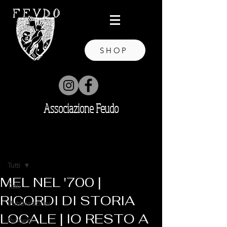
SHOP
Associazione Feudo
Post
Tutti
MEL NEL '700 |
Tutti
RICORDI DI STORIA
Pubblicazioni
LOCALE | IO RESTO A
Progetti