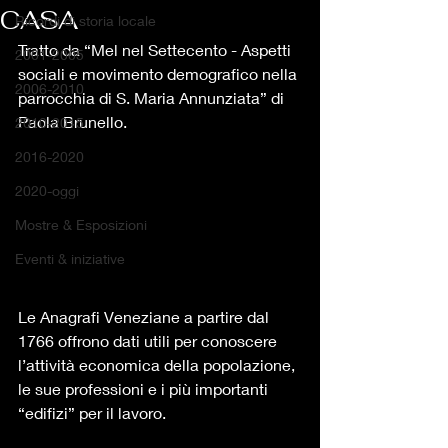
CASA
Ricordi di storia locale
Tratto da “Mel nel Settecento - Aspetti 
2001-2005
sociali e movimento demografico nella 
2006-2010
parrocchia di S. Maria Annunziata” di 
Paola Brunello.
2010-2015
2016-2020
2020-oggi
Mostre & Esposizioni
Eventi & iniziative
Le Anagrafi Veneziane a partire dal 
1766 offrono dati utili per conoscere 
l’attività economica della popolazione, 
le sue professioni e i più importanti 
“edifizi” per il lavoro.