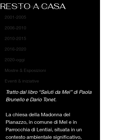
RESTO A CASA
Ricordi di storia locale
2001-2005
2006-2010
2010-2015
2016-2020
2020-oggi
Mostre & Esposizioni
Eventi & iniziative
Tratto dal libro “
Saluti da Mel
” di Paola 
Brunello e Dario Tonet.
La chiesa della Madonna del 
Pianazzo, in comune di Mel e in 
Parrocchia di Lentiai, situata in un 
contesto ambientale significativo, 