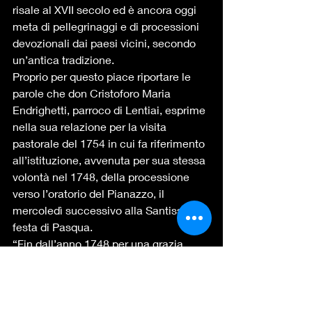
risale al XVII secolo ed è ancora oggi 
meta di pellegrinaggi e di processioni 
devozionali dai paesi vicini, secondo 
un’antica tradizione.
Proprio per questo piace riportare le 
parole che don Cristoforo Maria 
Endrighetti, parroco di Lentiai, esprime 
nella sua relazione per la visita 
pastorale del 1754 in cui fa riferimento 
all’istituzione, avvenuta per sua stessa 
volontà nel 1748, della processione 
verso l’oratorio del Pianazzo, il 
mercoledì successivo alla Santissima 
festa di Pasqua.
“Fin dall’anno 1748 per una grazia 
particolare della Sua misericordia 
ottenuta per intercessione della 
Vergine vera Avvocata dei Peccatori, 
send all’ora cessata una maligna 